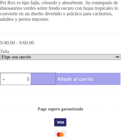
Pet Box es tipo fajín, cómodo y absorbente. Su estampado de
dinosaurios verdes sobre fondo oscuro con hojas tropicales lo
convierte en un diseño divertido y práctico para cachorros,
adultos y perros mayores.
Rango
S/
40.00
-
S/
60.00
de
Talla
precios:
desde
S/40.00
hasta
Pañal
S/60.00
Añadir al carrito
reutilizable
para
macho
–
modelo
Dinolandia
Pago seguro garantizado
cantidad