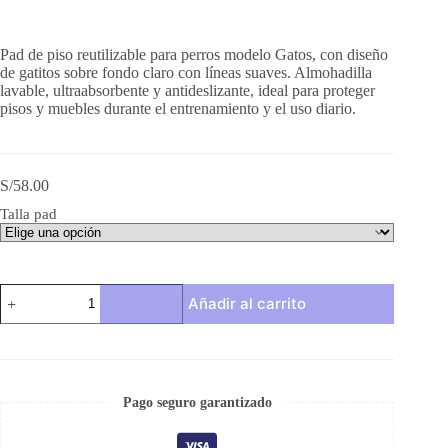
Pad de piso reutilizable para perros modelo Gatos, con diseño
de gatitos sobre fondo claro con líneas suaves. Almohadilla
lavable, ultraabsorbente y antideslizante, ideal para proteger
pisos y muebles durante el entrenamiento y el uso diario.
S/
58.00
Talla pad
Pad
Añadir al carrito
de
piso
reutilizable
para
perros
–
Pago seguro garantizado
modelo
Gatos
cantidad