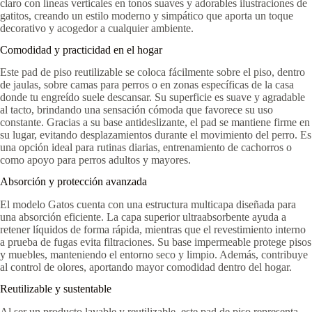
claro con líneas verticales en tonos suaves y adorables ilustraciones de
gatitos, creando un estilo moderno y simpático que aporta un toque
decorativo y acogedor a cualquier ambiente.
Comodidad y practicidad en el hogar
Este pad de piso reutilizable se coloca fácilmente sobre el piso, dentro
de jaulas, sobre camas para perros o en zonas específicas de la casa
donde tu engreído suele descansar. Su superficie es suave y agradable
al tacto, brindando una sensación cómoda que favorece su uso
constante. Gracias a su base antideslizante, el pad se mantiene firme en
su lugar, evitando desplazamientos durante el movimiento del perro. Es
una opción ideal para rutinas diarias, entrenamiento de cachorros o
como apoyo para perros adultos y mayores.
Absorción y protección avanzada
El modelo Gatos cuenta con una estructura multicapa diseñada para
una absorción eficiente. La capa superior ultraabsorbente ayuda a
retener líquidos de forma rápida, mientras que el revestimiento interno
a prueba de fugas evita filtraciones. Su base impermeable protege pisos
y muebles, manteniendo el entorno seco y limpio. Además, contribuye
al control de olores, aportando mayor comodidad dentro del hogar.
Reutilizable y sustentable
Al ser un producto lavable y reutilizable, este pad de piso representa