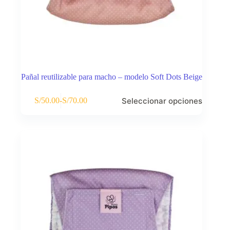
Pañal reutilizable para macho – modelo Soft Dots Beige
Este
Seleccionar opciones
S/
50.00
-
S/
70.00
producto
Rango
tiene
de
múltiples
precios:
variantes.
desde
Las
S/50.00
opciones
hasta
se
S/70.00
pueden
elegir
en
la
página
de
producto