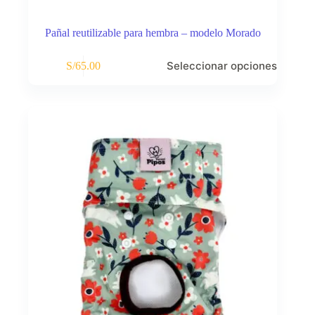
Pañal reutilizable para hembra – modelo Morado
Este
Seleccionar opciones
S/
65.00
producto
tiene
múltiples
variantes.
Las
opciones
se
pueden
elegir
en
la
página
de
producto