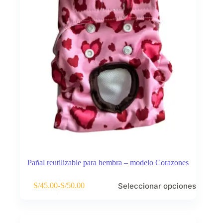
Pañal reutilizable para hembra – modelo Corazones
Este
Seleccionar opciones
S/
45.00
-
S/
50.00
producto
Rango
tiene
de
múltiples
precios:
variantes.
desde