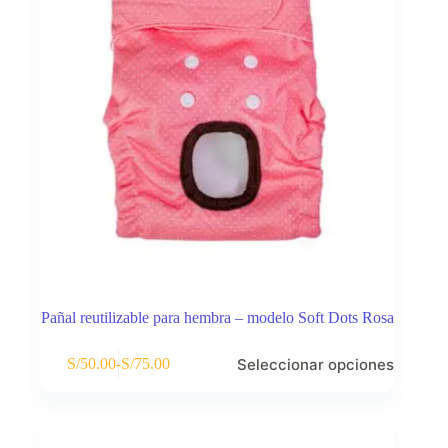
la
página
de
producto
Pañal reutilizable para hembra – modelo Soft Dots Rosa
Este
Seleccionar opciones
S/
50.00
-
S/
75.00
producto
Rango
tiene
de
múltiples
precios:
variantes.
desde
Las
S/50.00