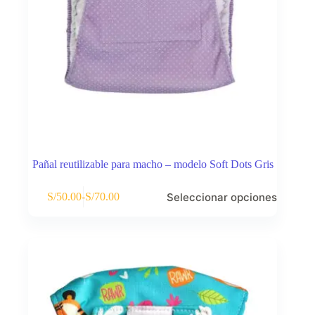
Pañal reutilizable para macho – modelo Soft Dots Gris
Este
Seleccionar opciones
S/
50.00
-
S/
70.00
producto
Rango
tiene
de
múltiples
precios:
variantes.
desde
Las
S/50.00
opciones
hasta
se
S/70.00
pueden
elegir
en