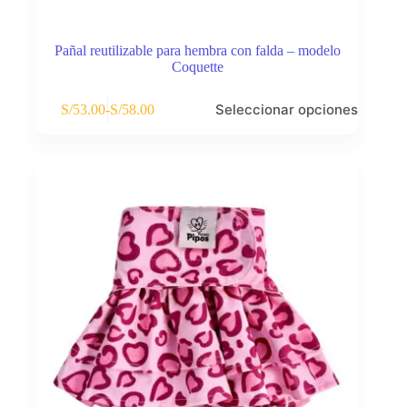
Pañal reutilizable para hembra con falda – modelo
Coquette
Este
Seleccionar opciones
S/
53.00
-
S/
58.00
producto
Rango
tiene
de
múltiples
precios:
variantes.
desde
Las
S/53.00
opciones
hasta
se
S/58.00
pueden
elegir
en
la
página
de
producto