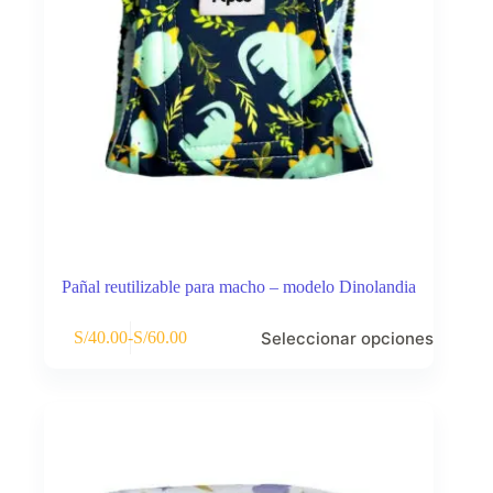
producto
Pañal reutilizable para macho – modelo Dinolandia
Este
Seleccionar opciones
S/
40.00
-
S/
60.00
producto
Rango
tiene
de
múltiples
precios:
variantes.
desde
Las
S/40.00
opciones
hasta
se
S/60.00
pueden