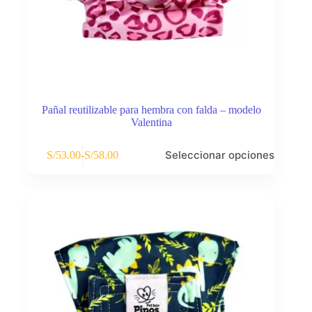
Pañal reutilizable para hembra con falda – modelo
Valentina
Este
Seleccionar opciones
S/
53.00
-
S/
58.00
producto
Rango
tiene
de
múltiples
precios:
variantes.
desde
Las
S/53.00
opciones
hasta
se
S/58.00
pueden
elegir
en
la
página
de