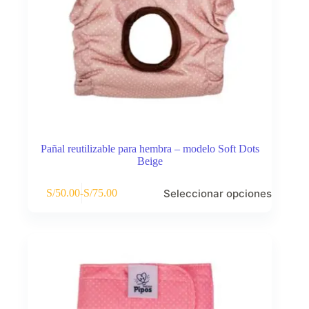
Pañal reutilizable para hembra – modelo Soft Dots
Beige
Este
Seleccionar opciones
S/
50.00
-
S/
75.00
producto
Rango
tiene
de
múltiples
precios:
variantes.
desde
Las
S/50.00
opciones
hasta
se
S/75.00
pueden
elegir
en