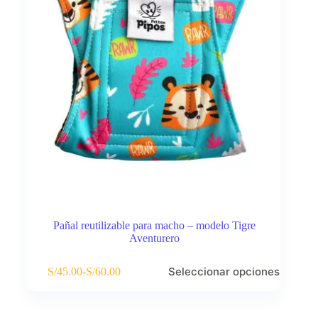
la
página
de
producto
Pañal reutilizable para macho – modelo Tigre
Aventurero
Este
Seleccionar opciones
S/
45.00
-
S/
60.00
producto
Rango
tiene
de
múltiples
precios:
variantes.
desde