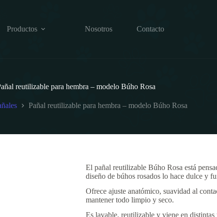
Productos
Nosotros
Contacto
añal reutilizable para hembra – modelo Búho Rosa
añales
Pañal reutilizable para hembra – modelo Búho Rosa
El pañal reutilizable Búho Rosa está pensa
diseño de búhos rosados lo hace dulce y fu
Ofrece ajuste anatómico, suavidad al conta
mantener todo limpio y seco.
Es lavable, reutilizable y viene en distinta