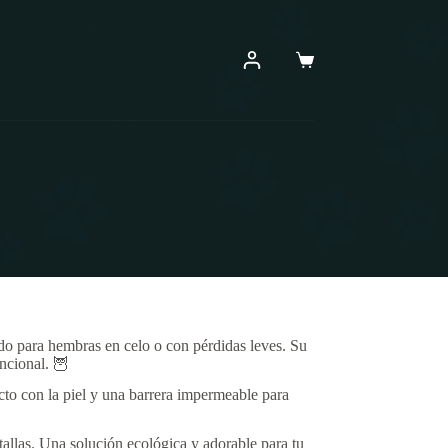
Carro
de
compra
do para hembras en celo o con pérdidas leves. Su
ncional. 🦉
cto con la piel y una barrera impermeable para
s tallas. Una solución ecológica y adorable para tu